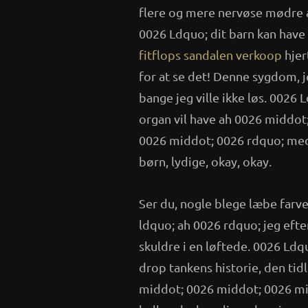
flere og mere nervøse mødre a
0026 Ldquo; dit barn kan hav
fitflops sandalen verkoop
hjer
for at se det! Denne sygdom, 
bange jeg ville ikke løs. 0026
organ vil have ah 0026 middo
0026 middot; 0026 rdquo; med 
børn, lydige, okay, okay.
Ser du, nogle blege læbe farve 
ldquo; ah 0026 rdquo; jeg eft
skuldre i en løftede. 0026 Ldq
drop tankens historie, den ti
middot; 0026 middot; 0026 mid