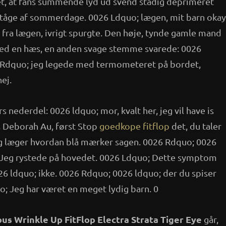
set, at fans summende lyd ud svend stadig deprimeret
at tåge af sommerdage. 0026 Ldquo; lægen, mit barn okay
fra lægen, ivrigt spurgte. Den høje, tynde gamle mand
ed en hæs, en anden svage stemme svarede: 0026
6 Rdquo; jeg legede med termometeret på bordet,
ej.
 nederdel: 0026 ldquo; mor, kvalt her, jeg vil have is
s Deborah Au, først Stop
goedkope fitflop
det, du taler
 læger hvordan blå mærker sagen. 0026 Rdquo; 0026
 Jeg rystede på hovedet. 0026 Ldquo; Dette symptom
26 ldquo; ikke. 0026 Rdquo; 0026 ldquo; der du spiser
; Jeg har været en meget lydig barn. 0
us Wrinkle Up FitFlop Electra Strata Tiger Eye
går,