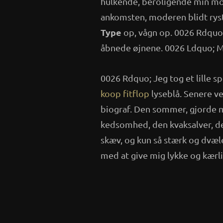
hulkende, beroligende min mor 
ankomsten, moderen blidt rys
Type
op, vågn op. 0026 Rdquo;
åbnede øjnene. 0026 Ldquo; Mi
0026 Rdquo; Jeg tog et lille sp
koop fitflop
lyseblå. Senere ve
biograf. Den sommer, gjorde 
kedsomhed, den kvaksalver, d
skæv, og kun så stærk og dvæl
med at give mig lykke og kærli