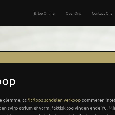
fitflop Online
Over Ons
Contact Ons
koop
kke glemme, at
fitflops sandalen verkoop
sommeren inte
en svirp atrium af varm, faktisk tog vinden ende Yu. Mi