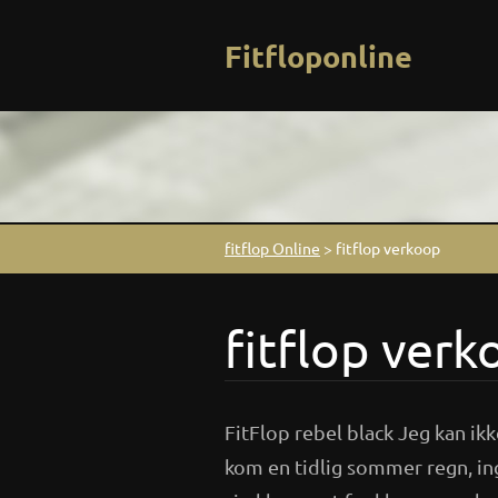
Fitfloponline
fitflop Online
>
fitflop verkoop
fitflop ver
FitFlop rebel black Jeg kan i
kom en tidlig sommer regn, ing