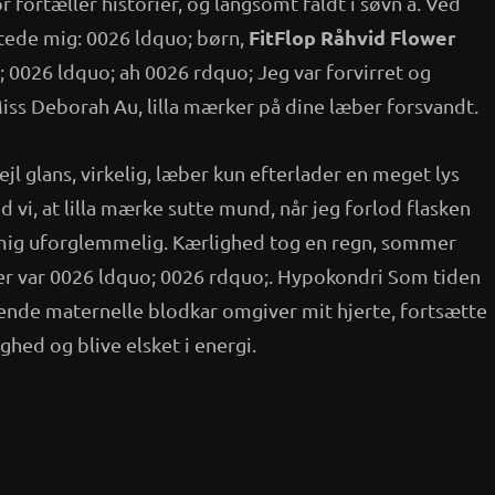
fortæller historier, og langsomt faldt i søvn a. Ved
FitFlop Råhvid Flower
tede mig: 0026 ldquo; børn,
 0026 ldquo; ah 0026 rdquo; Jeg var forvirret og
ss Deborah Au, lilla mærker på dine læber forsvandt.
ejl glans, virkelig, læber kun efterlader en meget lys
d vi, at lilla mærke sutte mund, når jeg forlod flasken
mig uforglemmelig. Kærlighed tog en regn, sommer
er var 0026 ldquo; 0026 rdquo;. Hypokondri Som tiden
ende maternelle blodkar omgiver mit hjerte, fortsætte
ghed og blive elsket i energi.